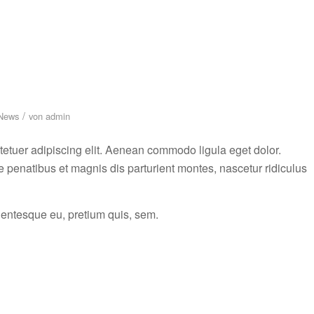
/
News
von
admin
tetuer adipiscing elit. Aenean commodo ligula eget dolor.
enatibus et magnis dis parturient montes, nascetur ridiculus
llentesque eu, pretium quis, sem.