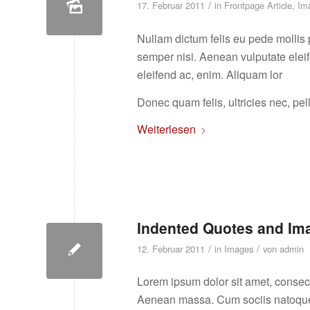
/
17. Februar 2011
in
Frontpage Article
,
Im
Nullam dictum felis eu pede mollis
semper nisi. Aenean vulputate eleife
eleifend ac, enim. Aliquam lor
Donec quam felis, ultricies nec, pe
Weiterlesen
Indented Quotes and Ima
/
/
12. Februar 2011
in
Images
von
admin
Lorem ipsum dolor sit amet, consec
Aenean massa. Cum sociis natoque p