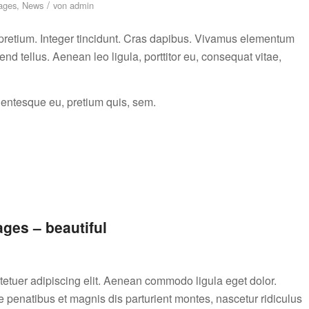
/
ages
,
News
von
admin
 pretium. Integer tincidunt. Cras dapibus. Vivamus elementum
nd tellus. Aenean leo ligula, porttitor eu, consequat vitae,
llentesque eu, pretium quis, sem.
ges – beautiful
tetuer adipiscing elit. Aenean commodo ligula eget dolor.
enatibus et magnis dis parturient montes, nascetur ridiculus