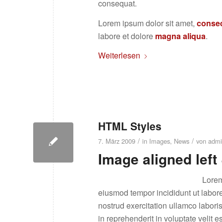
consequat.
Lorem ipsum dolor sit amet,
consec
labore et dolore
magna aliqua
.
Weiterlesen
HTML Styles
/
/
7. März 2009
in
Images
,
News
von
admi
Image aligned left 
Lorem
eiusmod tempor incididunt ut labor
nostrud exercitation ullamco labori
in reprehenderit in voluptate velit e